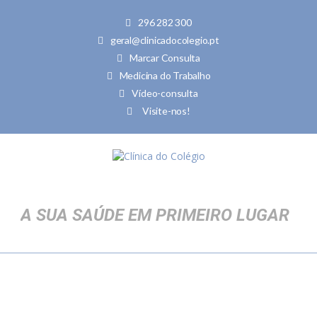
296 282 300
geral@clinicadocolegio.pt
Marcar Consulta
Medicina do Trabalho
Vídeo-consulta
Visite-nos!
Nome
*
Email
*
A SUA SAÚDE EM PRIMEIRO LUGAR
Telefone
*
Nº Utente
*