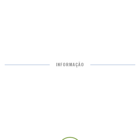
NUTRIÇÃO
Mês pretendido
*
DRA. MARIA JOÃO ELEUTÉRIO
O que deseja agendar?
Exame pretendido
INFORMAÇÃO
Especialidade pretendida
Médico pretendido