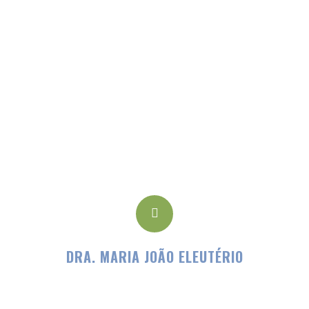
* CAMPOS OBRIGATÓRIOS.
Nutrição
DRA. MARIA JOÃO ELEUTÉRIO
VER CV