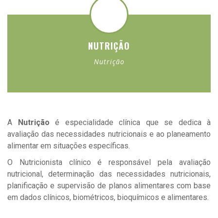
Para enviar ficheiros arraste-os para aqui ou
clique aqui
Formatos: PDF, BMP, GIF, JPG, JPEG, PNG,
TIFF, ZIP
NUTRIÇÃO
Peso máximo por ficheiro: 3Mb
Nutrição
A
Nutrição
é especialidade clínica que se dedica à
avaliação das necessidades nutricionais e ao planeamento
alimentar em situações específicas.
O Nutricionista clínico é responsável pela avaliação
Li e aceito a
Política de Privacidade
nutricional, determinação das necessidades nutricionais,
planificação e supervisão de planos alimentares com base
em dados clínicos, biométricos, bioquímicos e alimentares.