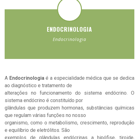
Para enviar ficheiros arraste-os para aqui ou
clique aqui
Formatos: PDF, BMP, GIF, JPG, JPEG, PNG,
TIFF, ZIP
ENDOCRINOLOGIA
Peso máximo por ficheiro: 3Mb
Endocrinologia
A
Endocrinologia
é a especialidade médica que se dedica
ao diagnóstico e tratamento de
alterações no funcionamento do sistema endócrino. O
sistema endócrino é constituído por
Li e aceito a
Política de Privacidade
glândulas que produzem hormonas, substâncias químicas
que regulam várias funções no nosso
organismo, como o metabolismo, crescimento, reprodução
e equilíbrio de eletrólitos. São
exemplos de glândulas endócrinas a hipófise, tiroide,