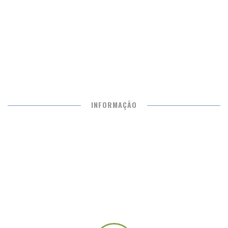
ENDOCRINOLOGIA
Mês pretendido
*
DRA. ANA FIGUEIREDO
O que deseja agendar?
Exame pretendido
INFORMAÇÃO
Especialidade pretendida
Médico pretendido