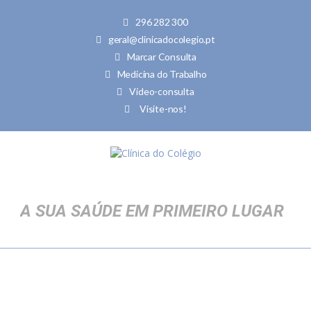
296 282 300
geral@clinicadocolegio.pt
Marcar Consulta
Medicina do Trabalho
Vídeo-consulta
Visite-nos!
Nome
*
Email
*
A SUA SAÚDE EM PRIMEIRO LUGAR
Telefone
*
Nº Utente
*